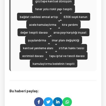
göztepe kentsel dönüşüm
fener yolu riskli yapı tespiti
bağdat caddesi emsal artışı
6306 sayılı kanun
acele kamulaştırma
kira yardımı
değer tespiti davası
arsa payı karşılığı inşaat
şuyulandırma
imar planı değişikliği
kentsel yenileme alanı
irtifak hakkı tesisi
ecrimisil davası
tapu iptal ve tescil davası
kamulaştırma bedelinin tespiti
Bu haberi paylaş: