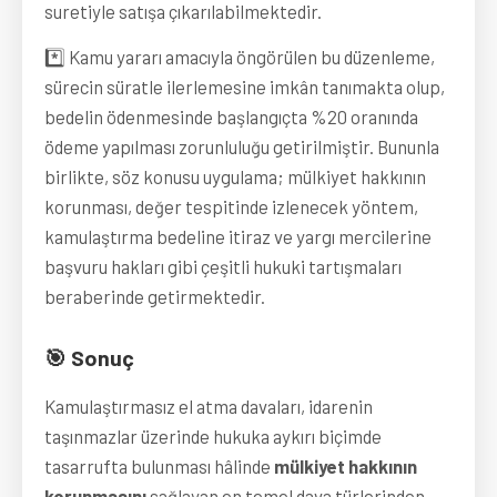
suretiyle satışa çıkarılabilmektedir.
*️⃣ Kamu yararı amacıyla öngörülen bu düzenleme,
sürecin süratle ilerlemesine imkân tanımakta olup,
bedelin ödenmesinde başlangıçta %20 oranında
ödeme yapılması zorunluluğu getirilmiştir. Bununla
birlikte, söz konusu uygulama; mülkiyet hakkının
korunması, değer tespitinde izlenecek yöntem,
kamulaştırma bedeline itiraz ve yargı mercilerine
başvuru hakları gibi çeşitli hukuki tartışmaları
beraberinde getirmektedir.
🎯 Sonuç
Kamulaştırmasız el atma davaları, idarenin
taşınmazlar üzerinde hukuka aykırı biçimde
tasarrufta bulunması hâlinde
mülkiyet hakkının
korunmasını
sağlayan en temel dava türlerinden