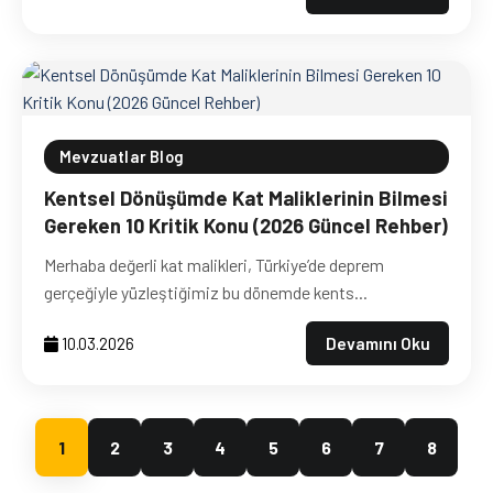
Mevzuatlar Blog
Kentsel Dönüşümde Kat Maliklerinin Bilmesi
Gereken 10 Kritik Konu (2026 Güncel Rehber)
Merhaba değerli kat malikleri, Türkiye’de deprem
gerçeğiyle yüzleştiğimiz bu dönemde kents...
Devamını Oku
10.03.2026
1
2
3
4
5
6
7
8