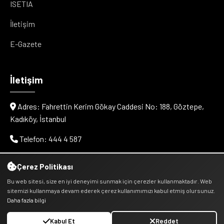
ISETIA
İletişim
E-Gazete
İletişim
Adres: Fahrettin Kerim Gökay Caddesi No: 188, Göztepe,
Kadıköy, İstanbul
Telefon: 444 4 587
E-posta: info@cityvenn.com
Çerez Politikası
Bu web sitesi, size en iyi deneyimi sunmak için çerezler kullanmaktadır. Web
sitemizi kullanmaya devam ederek çerez kullanımımızı kabul etmiş olursunuz.
Daha fazla bilgi
© 2025 Cityvenn Kentsel Dönüşüm Hizmetleri - Kentder.tr -
Kabul Et
Reddet
Yönetim Kurulu üyesidir. Tüm hakları saklıdır.