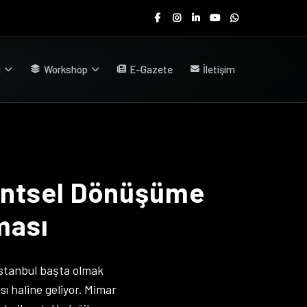
i
Workshop
E-Gazete
İletişim
entsel Dönüşüme
ması
İstanbul başta olmak
sı haline geliyor. Mimar