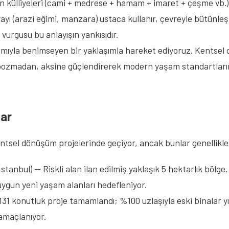
n külliyeleri (cami + medrese + hamam + imaret + çeşme vb.) 
yı (arazi eğimi, manzara) ustaca kullanır, çevreyle bütünleş
 vurgusu bu anlayışın yankısıdır.
amıyla benimseyen bir yaklaşımla hareket ediyoruz. Kentsel 
i bozmadan, aksine güçlendirerek modern yaşam standartların
lar
ntsel dönüşüm projelerinde geçiyor, ancak bunlar genellikle
İstanbul) — Riskli alan ilan edilmiş yaklaşık 5 hektarlık bölge
e uygun yeni yaşam alanları hedefleniyor.
31 konutluk proje tamamlandı; %100 uzlaşıyla eski binalar yıkıl
 amaçlanıyor.