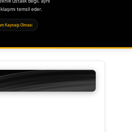
knik ustalık değil, aynı
klaşımı temsil eder.
ham Kaynağı Olması