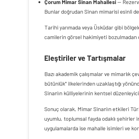
Çorum Mimar Sinan Mahallesi
— Rezerv 
Bunlar doğrudan Sinan mimarisi esinli deği
Tarihi yarımada veya Üsküdar gibi bölgel
camilerin görsel hakimiyeti bozulmadan ç
Eleştiriler ve Tartışmalar
Bazı akademik çalışmalar ve mimarlık çevre
bütünlük" ilkelerinden uzaklaştığı yönünde 
Sinan'ın külliyelerinin kentsel düzenleyi
Sonuç olarak, Mimar Sinan'ın etkileri Tü
uyumlu, toplumsal fayda odaklı şehirler in
uygulamalarda ise mahalle isimleri ve ko