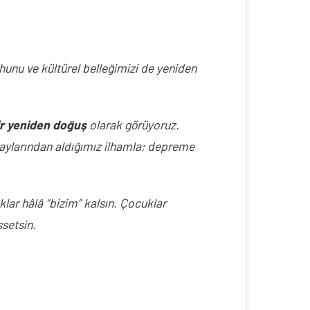
unu ve kültürel belleğimizi de yeniden 
ir yeniden doğuş
 olarak görüyoruz. 
taylarından aldığımız ilhamla; depreme 
lar hâlâ “bizim” kalsın. Çocuklar 
ssetsin.