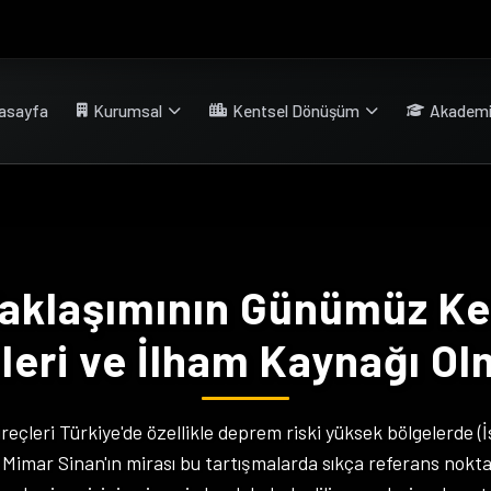
asayfa
Kurumsal
Kentsel Dönüşüm
Akadem
 Yaklaşımının Günümüz K
ileri ve İlham Kaynağı Ol
eçleri Türkiye'de özellikle deprem riski yüksek bölgelerde (
, Mimar Sinan'ın mirası bu tartışmalarda sıkça referans nokta