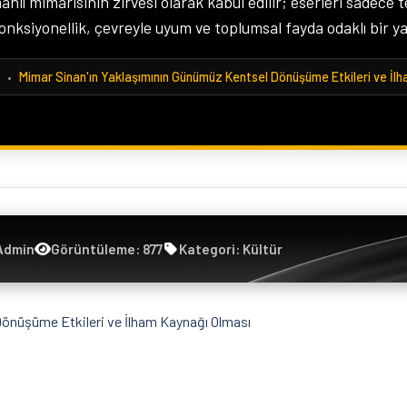
nlı mimarisinin zirvesi olarak kabul edilir; eserleri sadece te
nksiyonellik, çevreyle uyum ve toplumsal fayda odaklı bir ya
•
Mimar Sinan'ın Yaklaşımının Günümüz Kentsel Dönüşüme Etkileri ve İl
Admin
Görüntüleme: 877
Kategori: Kültür