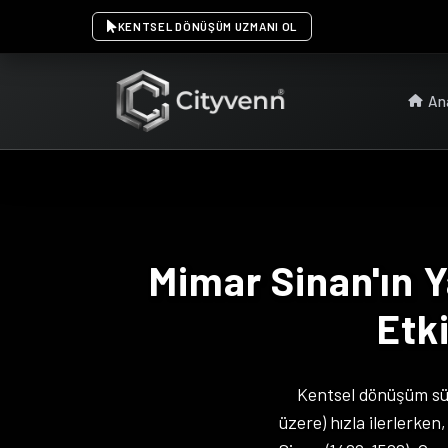
KENTSEL DÖNÜŞÜM UZMANI OL
An
Mimar Sinan'ın
Etk
Kentsel dönüşüm sür
üzere) hızla ilerlerken