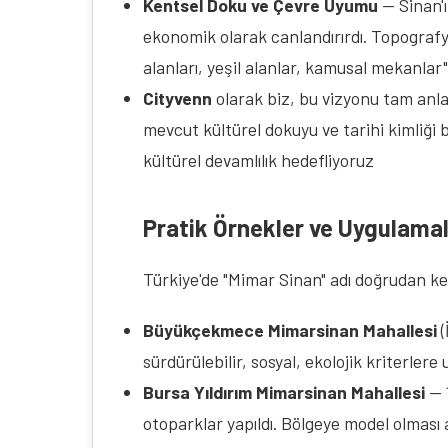
Kentsel Doku ve Çevre Uyumu
— Sinan'ı
ekonomik olarak canlandırırdı. Topografya
alanları, yeşil alanlar, kamusal mekanlar"
Cityvenn 
olarak biz, bu vizyonu tam anl
mevcut kültürel dokuyu ve tarihi kimliğ
kültürel devamlılık hedefliyoruz
Pratik Örnekler ve Uygulama
Türkiye'de "Mimar Sinan" adı doğrudan ke
Büyükçekmece Mimarsinan Mahallesi
(
sürdürülebilir, sosyal, ekolojik kriterler
Bursa Yıldırım Mimarsinan Mahallesi
— 1
otoparklar yapıldı. Bölgeye model olması