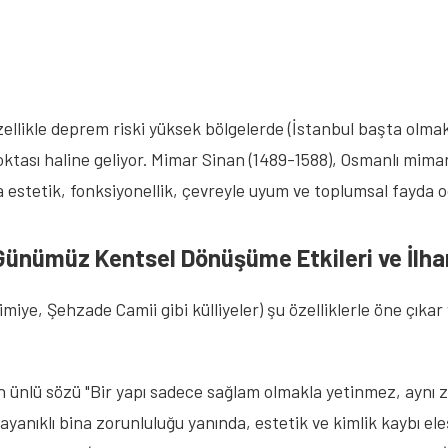
zellikle deprem riski yüksek bölgelerde (İstanbul başta olmak 
tası haline geliyor. Mimar Sinan (1489-1588), Osmanlı mimarisi
 estetik, fonksiyonellik, çevreyle uyum ve toplumsal fayda od
 Günümüz Kentsel Dönüşüme Etkileri ve İlh
imiye, Şehzade Camii gibi külliyeler) şu özelliklerle öne çık
n ünlü sözü "Bir yapı sadece sağlam olmakla yetinmez, aynı zam
klı bina zorunluluğu yanında, estetik ve kimlik kaybı eleşti