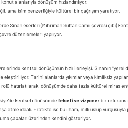
konut alanlarıyla dönüşüm hızlandırılıyor.
l, ama isim benzerliğiyle kültürel bir çağrışım yaratıyor.
erde Sinan eserleri (Mihrimah Sultan Camii çevresi gibi) ke
evre düzenlemeleri yapılıyor.
lerinde kentsel dönüşümün hızlı ilerleyişi, Sinan'ın "yerel do
eleştiriliyor. Tarihi alanlarda yıkımlar veya kimliksiz yapılar, 
ci rolü hatırlatılarak, dönüşümde daha fazla kültürel miras en
rkiye'de kentsel dönüşümde 
felsefi ve vizyoner
 bir referans
şa etme ideali. Pratikte ise bu ilham, milli üslup vurgusuyla 
ruma çabaları üzerinden kendini gösteriyor.