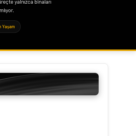
reçte yalnızca binaları
mlıyor.
rn Yaşam