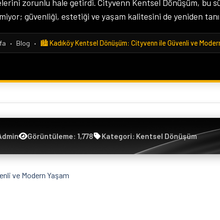
erini zorunlu hale getirdi. Cityvenn Kentsel Dönüşüm, bu sü
miyor; güvenliği, estetiği ve yaşam kalitesini de yeniden tanı
fa
•
Blog
•
🏙️ Kadıköy Kentsel Dönüşüm: Cityvenn ile Güvenli ve Mode
Admin
Görüntüleme: 1,778
Kategori: Kentsel Dönüşüm