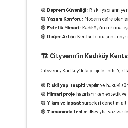
🟢
Deprem Güvenliği:
Riskli yapıların ye
🟢
Yaşam Konforu:
Modern daire planları
🟢
Estetik Mimari:
Kadıköy’ün ruhuna uy
🟢
Değer Artışı:
Kentsel dönüşüm, gayrime
🏗️ Cityvenn’in Kadıköy Kent
Cityvenn, Kadıköy’deki projelerinde “şeffaf
🟢
Riskli yapı tespiti
yapılır ve hukuki sür
🟢
Mimari proje
hazırlanırken estetik ve 
🟢
Yıkım ve inşaat
süreçleri denetim alt
🟢
Zamanında teslim
ilkesiyle, söz veri