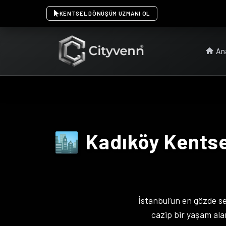
KENTSEL DÖNÜŞÜM UZMANI OL
An
Kadıköy Kentse
🏙️
İstanbul’un en gözde 
cazip bir yaşam ala